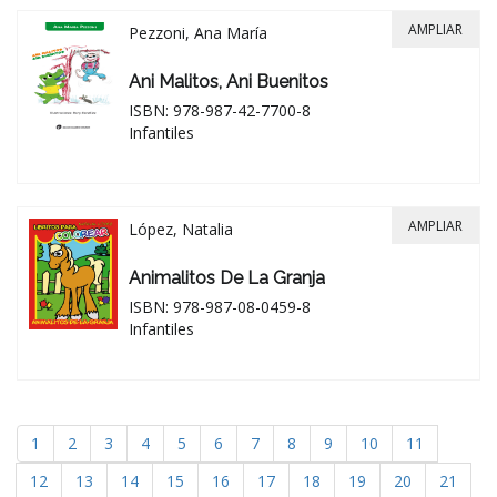
AMPLIAR
Pezzoni, Ana María
Ani Malitos, Ani Buenitos
ISBN: 978-987-42-7700-8
Infantiles
AMPLIAR
López, Natalia
Animalitos De La Granja
ISBN: 978-987-08-0459-8
Infantiles
1
2
3
4
5
6
7
8
9
10
11
12
13
14
15
16
17
18
19
20
21