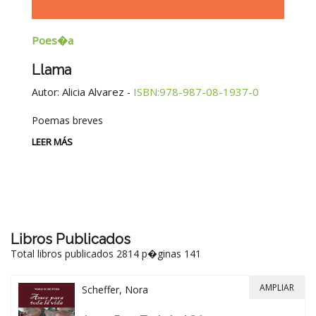
Poes�a
E
Llama
G
E
Alicia Alvarez
ISBN:978-987-08-1937-0
Autor:
-
Au
Poemas breves
Si
Be
LEER MÁS
-
LE
Libros Publicados
Total libros publicados 2814 p�ginas 141
AMPLIAR
Scheffer, Nora