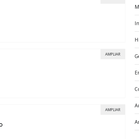
M
In
H
AMPLIAR
G
E
C
A
AMPLIAR
A
o