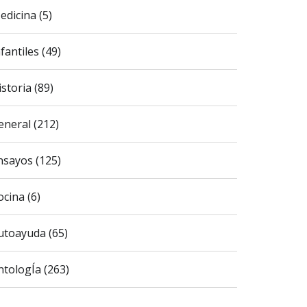
edicina (5)
fantiles (49)
istoria (89)
eneral (212)
nsayos (125)
ocina (6)
utoayuda (65)
ntologÍa (263)