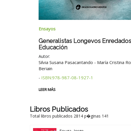
Ensayos
Generalistas Longevos Enredados
Educación
8-1937-0
Autor:
Silvia Susana Pasacantando - María Cristina R
Beriain
ISBN:978-987-08-1927-1
-
LEER MÁS
Libros Publicados
Total libros publicados 2814 p�ginas 141
Fouga, Jorge