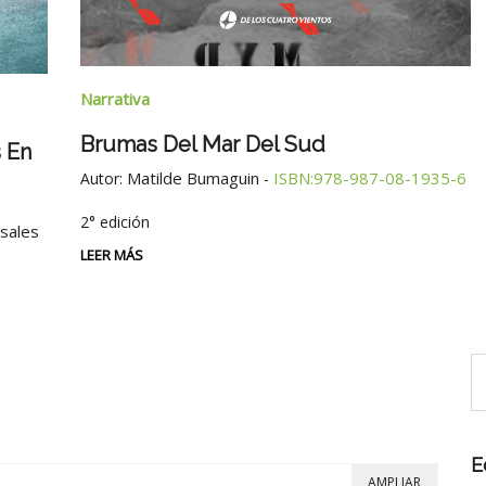
Narrativa
Brumas Del Mar Del Sud
 En
Matilde Bumaguin
ISBN:978-987-08-1935-6
Autor:
-
2° edición
osales
LEER MÁS
E
AMPLIAR