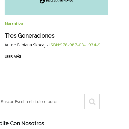
Narrativa
Narra
Tres Generaciones
La M
Fabiana Skocaj
ISBN:978-987-08-1934-9
Autor:
-
Cue
Autor
LEER MÁS
LEER 
dite Con Nosotros