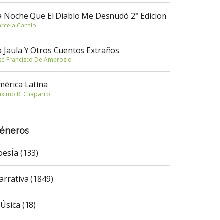
a Noche Que El Diablo Me Desnudó 2° Edicion
rcela Canelo
a Jaula Y Otros Cuentos Extraños
sé Francisco De Ambrosio
mérica Latina
ximo R. Chaparro
éneros
oesÍa (133)
arrativa (1849)
Úsica (18)