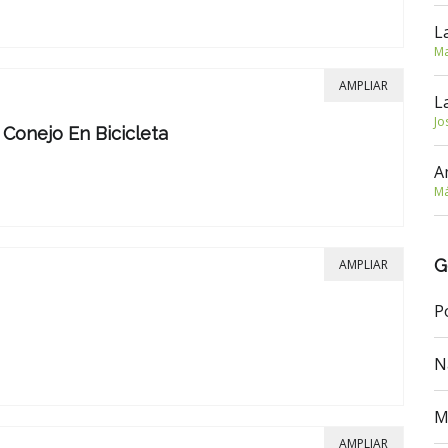
L
Ma
AMPLIAR
L
Jo
 Conejo En Bicicleta
A
Má
G
AMPLIAR
P
N
M
AMPLIAR