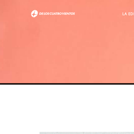
LA ED