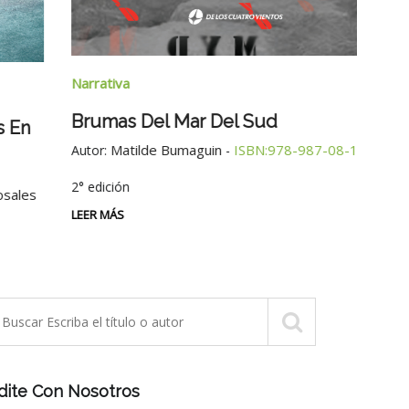
Narra
Narrativa
Tres
Brumas Del Mar Del Sud
Autor
Matilde Bumaguin
ISBN:978-987-08-1935-6
Autor:
-
LEER 
2° edición
LEER MÁS
dite Con Nosotros