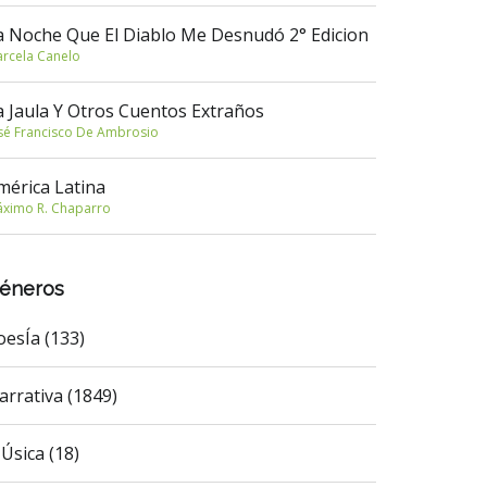
a Noche Que El Diablo Me Desnudó 2° Edicion
rcela Canelo
a Jaula Y Otros Cuentos Extraños
sé Francisco De Ambrosio
mérica Latina
ximo R. Chaparro
éneros
oesÍa (133)
arrativa (1849)
Úsica (18)