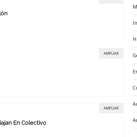
M
lón
In
H
AMPLIAR
G
E
C
A
AMPLIAR
A
ajan En Colectivo