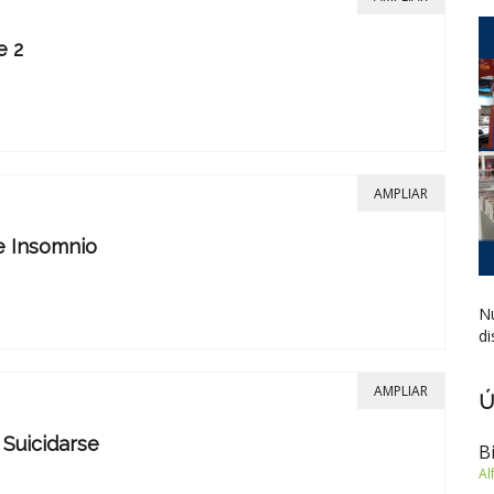
e 2
AMPLIAR
e Insomnio
Nu
di
AMPLIAR
Ú
Suicidarse
B
Al