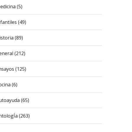
edicina (5)
fantiles (49)
istoria (89)
eneral (212)
nsayos (125)
ocina (6)
utoayuda (65)
ntologÍa (263)