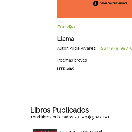
Poes�a
Llama
Alicia Alvarez
ISBN:978-987-08-1937-
Autor:
-
Poemas breves
LEER MÁS
Libros Publicados
Total libros publicados 2814 p�ginas 141
Salatino, Oscar Daniel