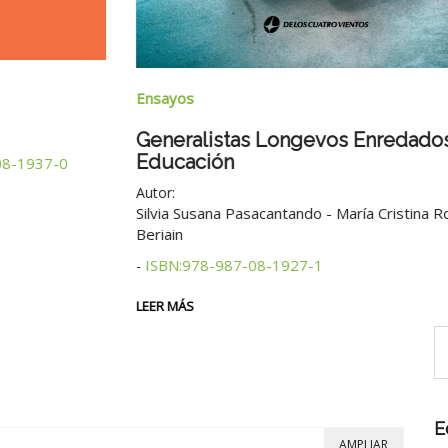
Ensayos
Generalistas Longevos Enredados En
Educación
0
Autor:
Silvia Susana Pasacantando - María Cristina Rosales
Beriain
ISBN:978-987-08-1927-1
-
LEER MÁS
E
AMPLIAR