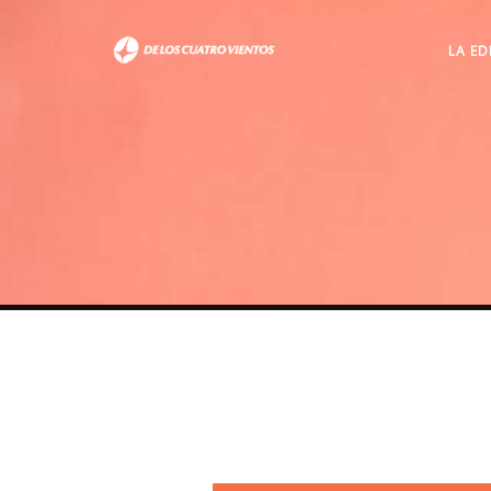
LA ED