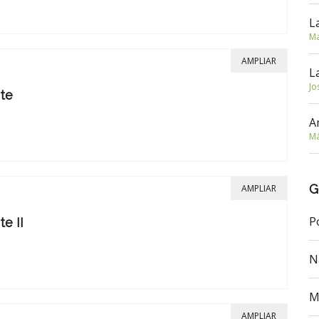
L
Ma
AMPLIAR
L
Jo
te
A
Má
G
AMPLIAR
P
e II
N
M
AMPLIAR