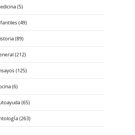
edicina (5)
fantiles (49)
istoria (89)
eneral (212)
nsayos (125)
ocina (6)
utoayuda (65)
ntologÍa (263)