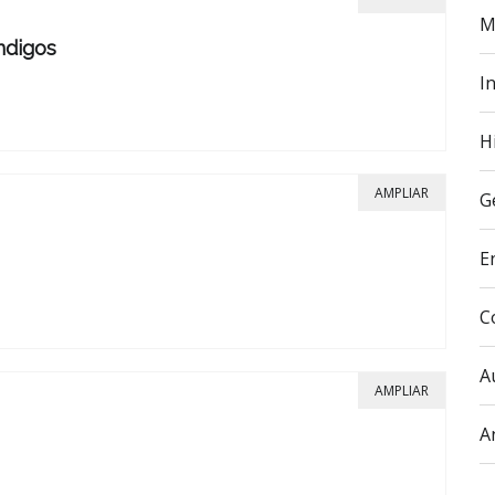
M
ndigos
In
H
AMPLIAR
G
E
C
A
AMPLIAR
A