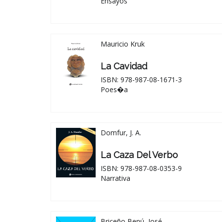
Ensayos
Mauricio Kruk
La Cavidad
ISBN: 978-987-08-1671-3
Poes�a
Domfur, J. A.
La Caza Del Verbo
ISBN: 978-987-08-0353-9
Narrativa
Briceño Benú, José