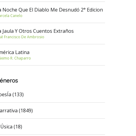
a Noche Que El Diablo Me Desnudó 2° Edicion
rcela Canelo
a Jaula Y Otros Cuentos Extraños
sé Francisco De Ambrosio
mérica Latina
ximo R. Chaparro
éneros
oesÍa (133)
arrativa (1849)
Úsica (18)