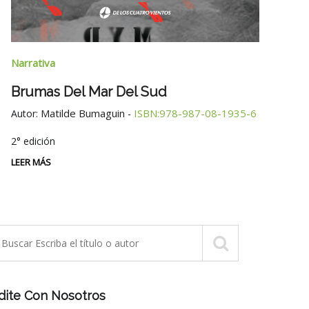
Narra
Narrativa
Tres
Brumas Del Mar Del Sud
Autor
Matilde Bumaguin
ISBN:978-987-08-1935-6
Autor:
-
LEER 
2° edición
LEER MÁS
dite Con Nosotros