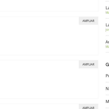
L
Ma
AMPLIAR
L
Jo
A
Má
G
AMPLIAR
P
N
M
AMPLIAR