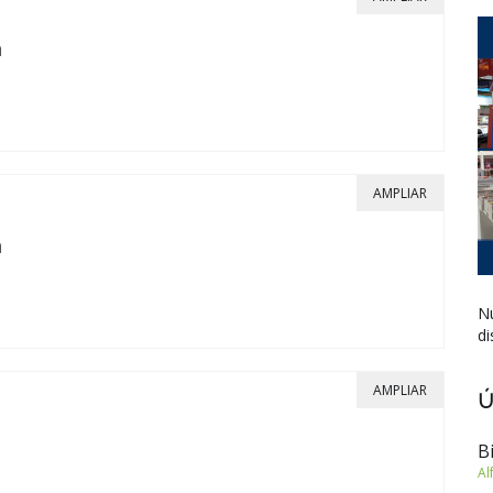
a
AMPLIAR
a
Nu
di
AMPLIAR
Ú
B
Al