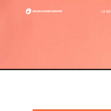
LA ED