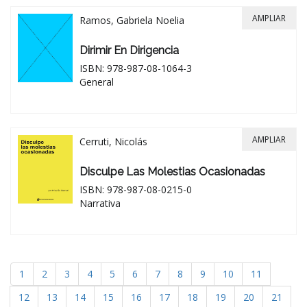
AMPLIAR
Ramos, Gabriela Noelia
Dirimir En Dirigencia
ISBN: 978-987-08-1064-3
General
AMPLIAR
Cerruti, Nicolás
Disculpe Las Molestias Ocasionadas
ISBN: 978-987-08-0215-0
Narrativa
1
2
3
4
5
6
7
8
9
10
11
12
13
14
15
16
17
18
19
20
21