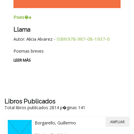
Poes�a
E
Llama
G
E
Alicia Alvarez
ISBN:978-987-08-1937-0
Autor:
-
Au
Poemas breves
Si
Be
LEER MÁS
-
LE
Libros Publicados
Total libros publicados 2814 p�ginas 141
AMPLIAR
Borgarello, Guillermo