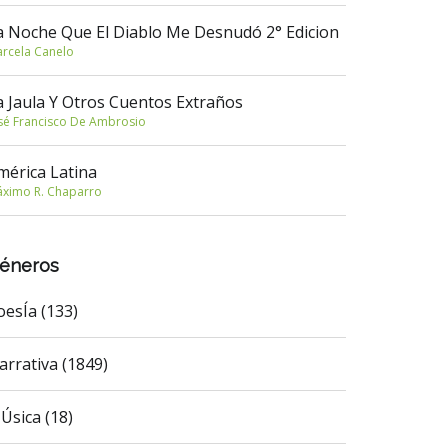
a Noche Que El Diablo Me Desnudó 2° Edicion
rcela Canelo
a Jaula Y Otros Cuentos Extraños
sé Francisco De Ambrosio
mérica Latina
ximo R. Chaparro
éneros
oesÍa (133)
arrativa (1849)
Úsica (18)