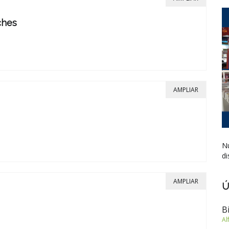
ches
AMPLIAR
Nu
di
AMPLIAR
Ú
B
Al