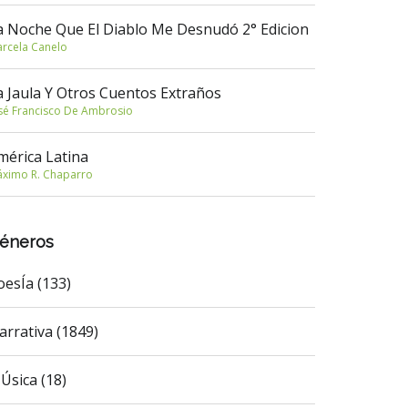
a Noche Que El Diablo Me Desnudó 2° Edicion
rcela Canelo
a Jaula Y Otros Cuentos Extraños
sé Francisco De Ambrosio
mérica Latina
ximo R. Chaparro
éneros
oesÍa (133)
arrativa (1849)
Úsica (18)