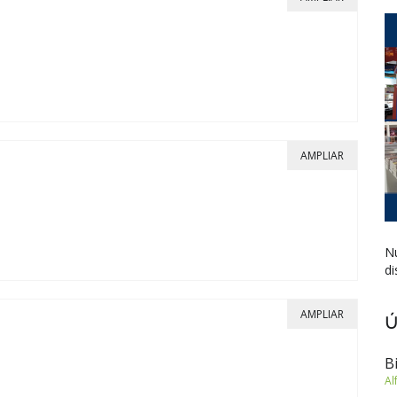
AMPLIAR
Nu
di
AMPLIAR
Ú
B
Al