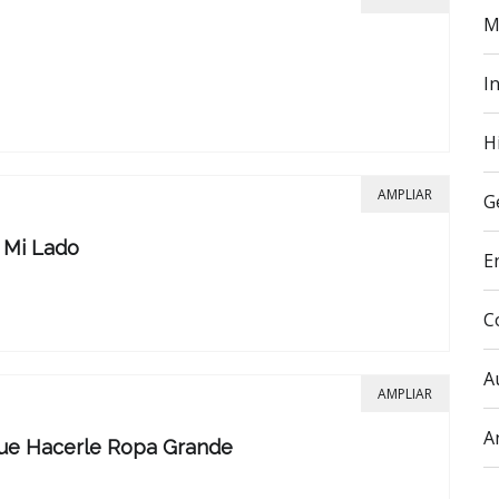
M
In
H
AMPLIAR
G
A Mi Lado
E
C
A
AMPLIAR
A
Que Hacerle Ropa Grande