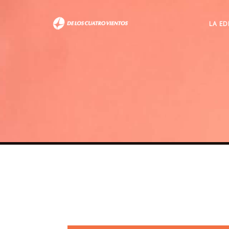
LA ED