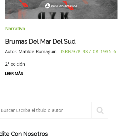
Narra
Narrativa
Tres
Brumas Del Mar Del Sud
Autor
Matilde Bumaguin
ISBN:978-987-08-1935-6
Autor:
-
LEER 
2° edición
LEER MÁS
dite Con Nosotros