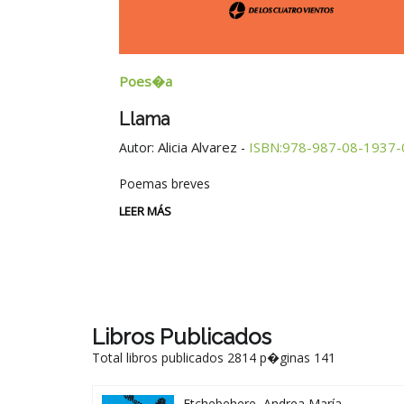
Poes�a
Llama
Alicia Alvarez
ISBN:978-987-08-1937-
Autor:
-
Poemas breves
LEER MÁS
Libros Publicados
Total libros publicados 2814 p�ginas 141
Etchebehere, Andrea María