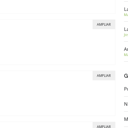
L
Ma
AMPLIAR
L
Jo
A
Má
G
AMPLIAR
P
N
M
AMPLIAR