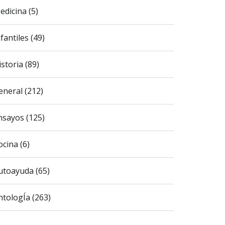
edicina (5)
fantiles (49)
istoria (89)
eneral (212)
nsayos (125)
ocina (6)
utoayuda (65)
ntologÍa (263)