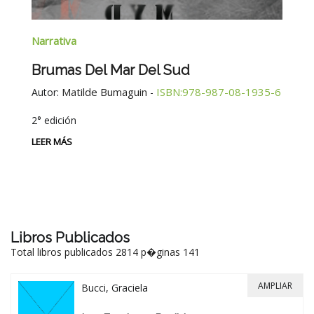
Na
Narrativa
T
Brumas Del Mar Del Sud
n
Au
Matilde Bumaguin
ISBN:978-987-08-1935-6
Autor:
-
LE
2° edición
es
LEER MÁS
Libros Publicados
Total libros publicados 2814 p�ginas 141
AMPLIAR
Bucci, Graciela